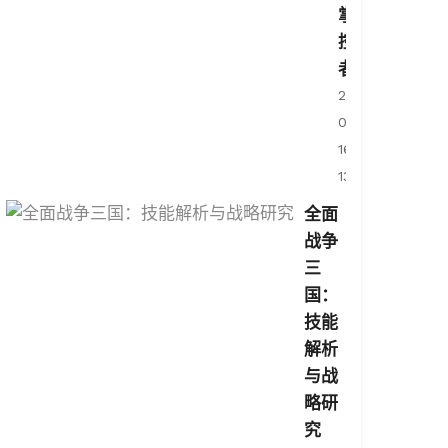
掌
控
者
2026-
04-
16
13:46:02
全面
战争
三
国：
技能
解析
与战
略研
究