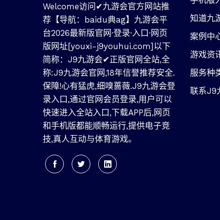
手机版
Welcome访问✔九游会官方网站推
知道九
荐【导航：baidu典ag】九游会平
台2026最新版官网·登录·入口·网页
案例中
版网址[youxi-j9youhui.com]以下
游戏资
简称：J9九游会✔正版官网全站,全
称:J9九游会官网,18年信誉推荐安全.
服务种
保障!心有猛虎,细嗅蔷薇.J9九游会登
联系J9
录入口,通过官网会员登录,用户可以
快速进入全站入口,下载APP后,网页
和手机版都能顺畅运行,提供电子竞
技,真人互动与体育游戏。