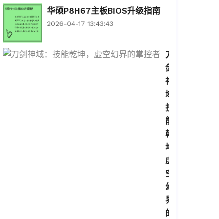
华硕P8H67主板BIOS升级指南
2026-04-17 13:43:43
刀
剑
神
域：
技
能
乾
坤，
虚
空
幻
界
的