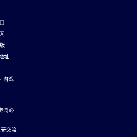
口
网
页版
载地址
- 游戏
 老哥必
老哥交流