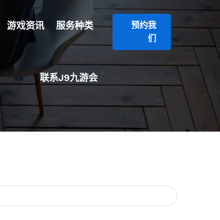
游戏资讯
服务种类
预约我
们
联系J9九游会