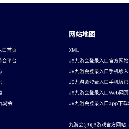
网站地图
入口首页
XML
游会平台
J9九游会登录入口官方网站
心
J9九游会登录入口手机版入
讯
J9九游会登录入口手机版官
类
J9九游会登录入口Web网
九游会
J9九游会登录入口app下
九游会(j9)|j9游戏官方网站 