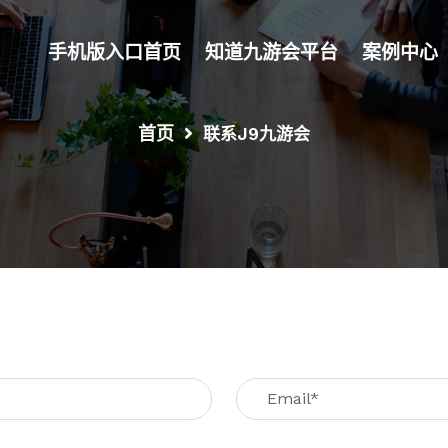
手机版入口首页
知道九游会平台
案例中心
首页
联系J9九游会